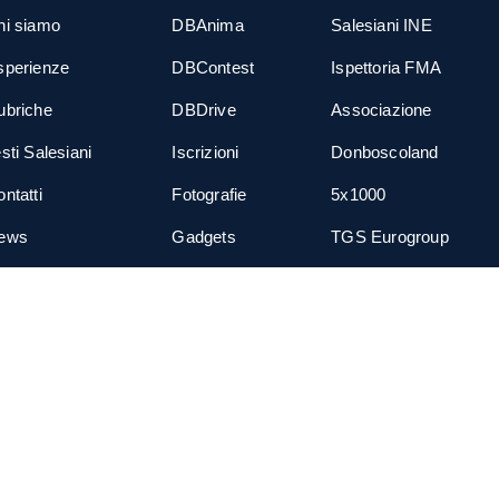
hi siamo
DBAnima
Salesiani INE
sperienze
DBContest
Ispettoria FMA
ubriche
DBDrive
Associazione
sti Salesiani
Iscrizioni
Donboscoland
ntatti
Fotografie
5x1000
ews
Gadgets
TGS Eurogroup
cial