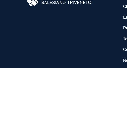
C
E
R
Te
Co
N
So