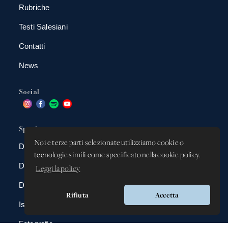
Rubriche
Testi Salesiani
Contatti
News
Social
Spazio app
Noi e terze parti selezionate utilizziamo cookie o
DBAnima
tecnologie simili come specificato nella cookie policy.
DBContest
Leggi la policy
DBDrive
Rifiuta
Accetta
Iscrizioni
Fotografie