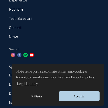
Esperienze
Rubriche
Testi Salesiani
Contatti
News
Social
Spazio app
Noi e terze parti selezionate utilizziamo cookie o
DBAnima
tecnologie simili come specificato nella cookie policy.
Leggi la policy
DBContest
DBDrive
Rifiuta
Accetta
Iscrizioni