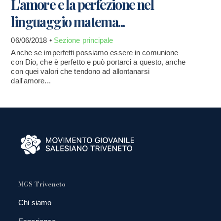
L'amore e la perfezione nel
linguaggio matema...
06/06/2018 •
Sezione principale
Anche se imperfetti possiamo essere in comunione
con Dio, che è perfetto e può portarci a questo, anche
con quei valori che tendono ad allontanarsi
dall'amore...
MGS Triveneto
Chi siamo