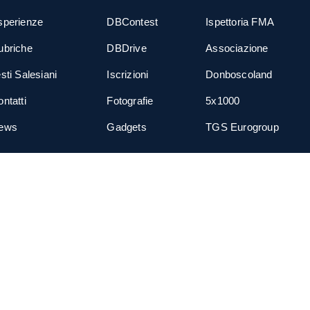
sperienze
DBContest
Ispettoria FMA
ubriche
DBDrive
Associazione
sti Salesiani
Iscrizioni
Donboscoland
ntatti
Fotografie
5x1000
ews
Gadgets
TGS Eurogroup
cial