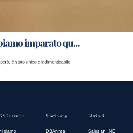
bbiamo imparato qu...
 però, è stato unico e indimenticabile!
GS Triveneto
Spazio app
Altri siti
hi siamo
DBAnima
Salesiani INE