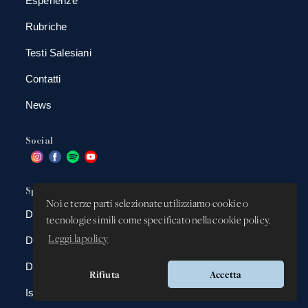
Esperienze
Rubriche
Testi Salesiani
Contatti
News
Social
Spazio app
Noi e terze parti selezionate utilizziamo cookie o
DBAnima
tecnologie simili come specificato nella cookie policy.
Leggi la policy
DBContest
DBDrive
Rifiuta
Accetta
Iscrizioni