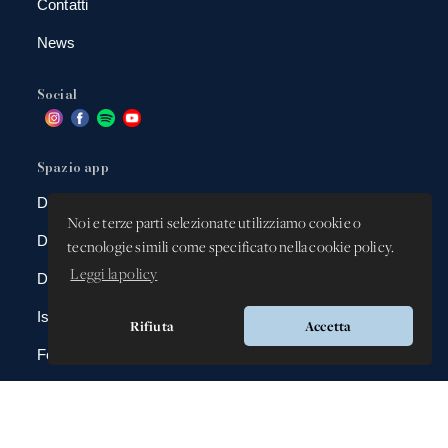
Contatti
News
Social
Spazio app
DBAnima
Noi e terze parti selezionate utilizziamo cookie o
DBContest
tecnologie simili come specificato nella cookie policy.
Leggi la policy
DBDrive
Iscrizioni
Rifiuta
Accetta
Fotografie
Gadgets