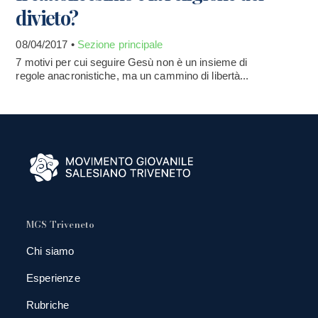
divieto?
08/04/2017 •
Sezione principale
7 motivi per cui seguire Gesù non è un insieme di
regole anacronistiche, ma un cammino di libertà...
MGS Triveneto
Chi siamo
Esperienze
Rubriche