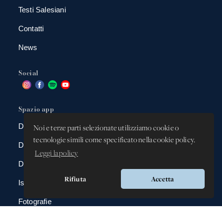
Testi Salesiani
Contatti
News
Social
Spazio app
DBAnima
Noi e terze parti selezionate utilizziamo cookie o
tecnologie simili come specificato nella cookie policy.
DBContest
Leggi la policy
DBDrive
Rifiuta
Accetta
Iscrizioni
Fotografie
Gadgets