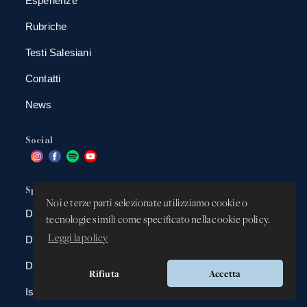
Esperienze
Rubriche
Testi Salesiani
Contatti
News
Social
Spazio app
Noi e terze parti selezionate utilizziamo cookie o
DBAnima
tecnologie simili come specificato nella cookie policy.
Leggi la policy
DBContest
DBDrive
Rifiuta
Accetta
Iscrizioni