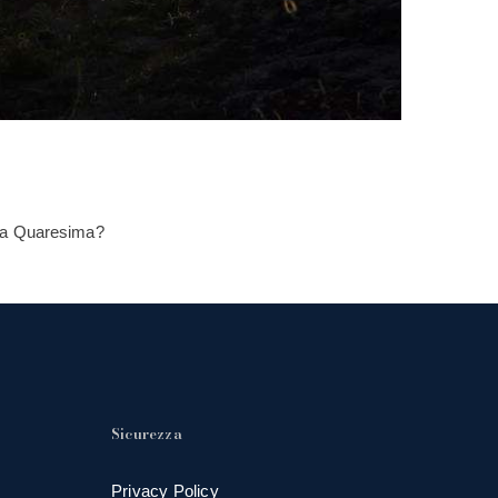
mia Quaresima?
Sicurezza
Privacy Policy