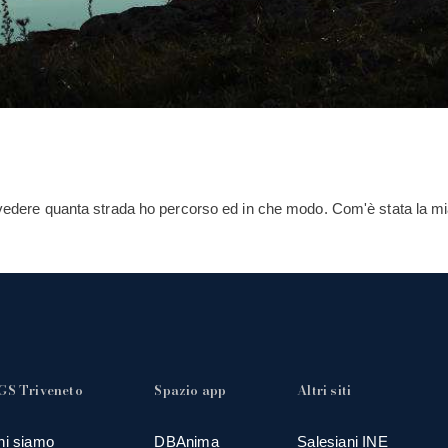
 a vedere quanta strada ho percorso ed in che modo. Com'è stata la 
GS Triveneto
Spazio app
Altri siti
hi siamo
DBAnima
Salesiani INE