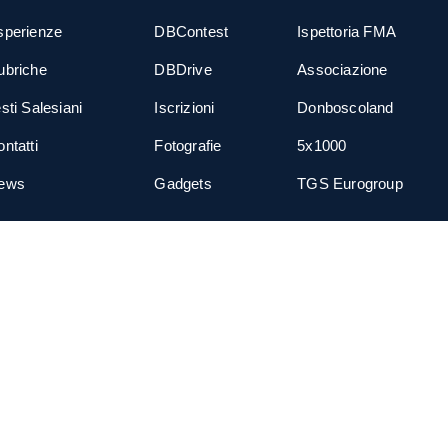
sperienze
DBContest
Ispettoria FMA
ubriche
DBDrive
Associazione
sti Salesiani
Iscrizioni
Donboscoland
ntatti
Fotografie
5x1000
ews
Gadgets
TGS Eurogroup
cial