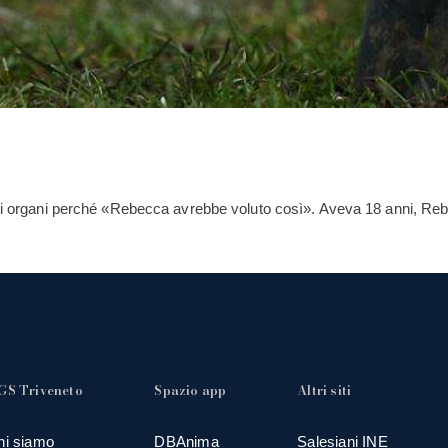
gli organi perché «Rebecca avrebbe voluto così». Aveva 18 anni, Rebe
GS Triveneto
Spazio app
Altri siti
hi siamo
DBAnima
Salesiani INE