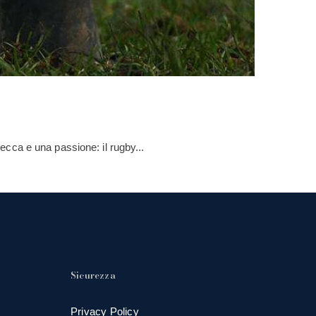
cca e una passione: il rugby...
Sicurezza
Privacy Policy