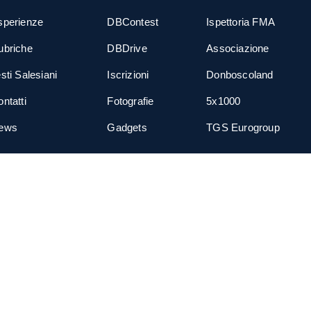
sperienze
DBContest
Ispettoria FMA
ubriche
DBDrive
Associazione
sti Salesiani
Iscrizioni
Donboscoland
ntatti
Fotografie
5x1000
ews
Gadgets
TGS Eurogroup
cial