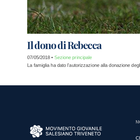
Il dono di Rebecca
07/05/2018 •
Sezione principale
La famiglia ha dato l'autorizzazione alla donazione de
M
C