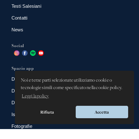
Testi Salesiani
Contatti
News
Social
Spazio app
DBAnima
Noi e terze parti selezionate utilizziamo cookie o
tecnologie simili come specificato nella cookie policy.
DBContest
Leggi la policy
DBDrive
Rifiuta
Accetta
Iscrizioni
Fotografie
Gadgets