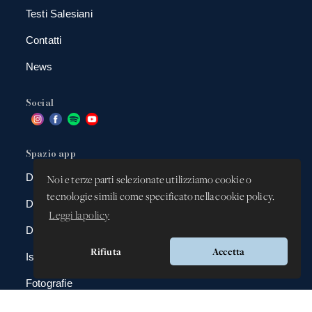
Testi Salesiani
Contatti
News
Social
Spazio app
DBAnima
Noi e terze parti selezionate utilizziamo cookie o
tecnologie simili come specificato nella cookie policy.
DBContest
Leggi la policy
DBDrive
Rifiuta
Accetta
Iscrizioni
Fotografie
Gadgets