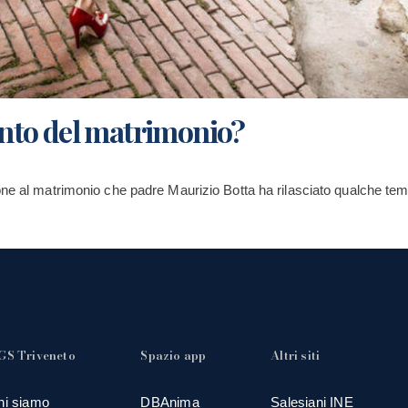
nto del matrimonio?
ne al matrimonio che padre Maurizio Botta ha rilasciato qualche tempo
GS Triveneto
Spazio app
Altri siti
hi siamo
DBAnima
Salesiani INE