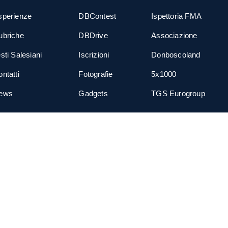
sperienze
DBContest
Ispettoria FMA
ubriche
DBDrive
Associazione
sti Salesiani
Iscrizioni
Donboscoland
ntatti
Fotografie
5x1000
ews
Gadgets
TGS Eurogroup
cial