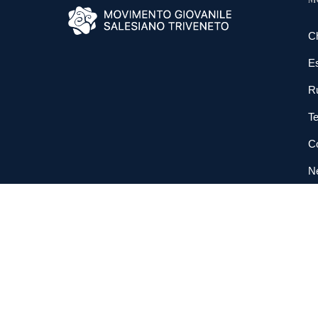
C
E
R
Te
Co
N
So