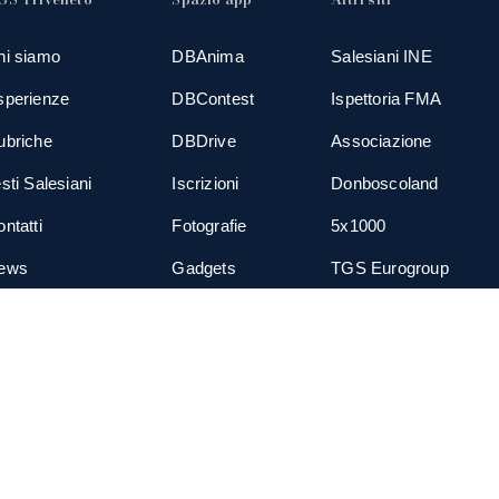
hi siamo
DBAnima
Salesiani INE
sperienze
DBContest
Ispettoria FMA
ubriche
DBDrive
Associazione
sti Salesiani
Iscrizioni
Donboscoland
ntatti
Fotografie
5x1000
ews
Gadgets
TGS Eurogroup
cial