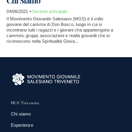
Chi Siamo
04/06/2021 •
Sezione principale
Il Movimento Giovanile Salesiano (MGS) è il volto
giovane del carisma di Don Bosco, luogo in cui si
incontrano tutti i ragazzi e i giovani cha appartengono a
cammini, gruppi, associazioni e realtà giovanili che si
riconoscono nella Spiritualità Giova...
MGS Triveneto
Chi siamo
Esperienze