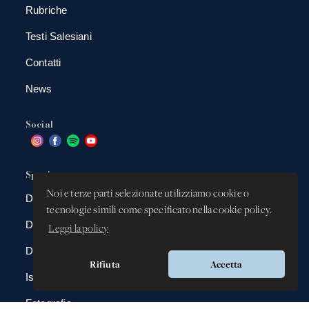
Rubriche
Testi Salesiani
Contatti
News
Social
Spazio app
Noi e terze parti selezionate utilizziamo cookie o
DBAnima
tecnologie simili come specificato nella cookie policy.
DBContest
Leggi la policy
DBDrive
Rifiuta
Accetta
Iscrizioni
Fotografie