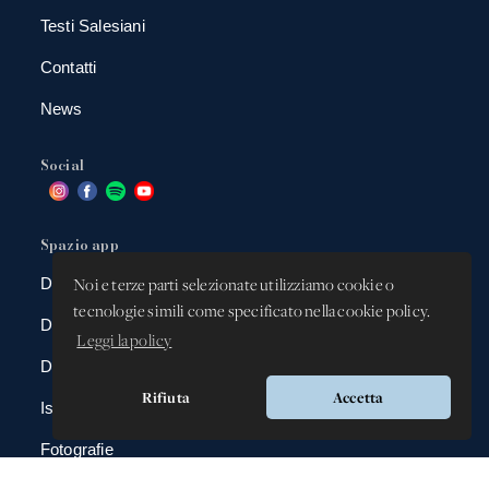
Testi Salesiani
Contatti
News
Social
Spazio app
DBAnima
Noi e terze parti selezionate utilizziamo cookie o
tecnologie simili come specificato nella cookie policy.
DBContest
Leggi la policy
DBDrive
Rifiuta
Accetta
Iscrizioni
Fotografie