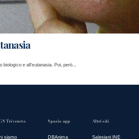
utanasia
biologico e all’eutanasia. Poi, però...
GS Triveneto
Spazio app
Altri siti
hi siamo
DBAnima
Salesiani INE