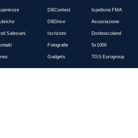
sperienze
DBContest
Ispettoria FMA
ubriche
DBDrive
Associazione
sti Salesiani
Iscrizioni
Donboscoland
ntatti
Fotografie
5x1000
ews
Gadgets
TGS Eurogroup
cial