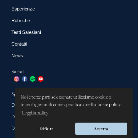
Esperienze
Rubriche
Testi Salesiani
Contatti
News
Social
Spazio app
Noi e terze parti selezionate utilizziamo cookie o
tecnologie simili come specificato nella cookie policy.
DBAnima
Leggi la policy
DBContest
DBDrive
Rifiuta
Accetta