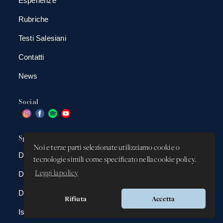
Esperienze
Rubriche
Testi Salesiani
Contatti
News
Social
Spazio app
Noi e terze parti selezionate utilizziamo cookie o
DBAnima
tecnologie simili come specificato nella cookie policy.
Leggi la policy
DBContest
DBDrive
Rifiuta
Accetta
Iscrizioni