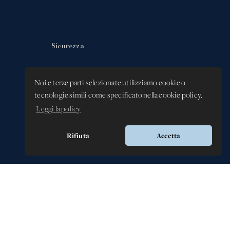
Sicurezza
Privacy Policy
Noi e terze parti selezionate utilizziamo cookie o
Whistleblowing -
tecnologie simili come specificato nella cookie policy.
Segnalazione illeciti
Leggi la policy
Rifiuta
Accetta