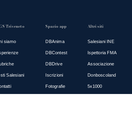
GS Triveneto
Spazio app
Altri siti
hi siamo
DBAnima
Salesiani INE
sperienze
DBContest
Ispettoria FMA
ubriche
DBDrive
Associazione
sti Salesiani
Iscrizioni
Donboscoland
ntatti
Fotografie
5x1000
ews
Gadgets
TGS Eurogroup
cial