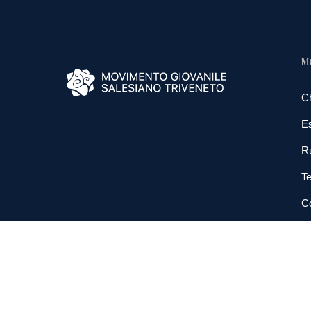
M
C
E
R
Te
Co
N
So