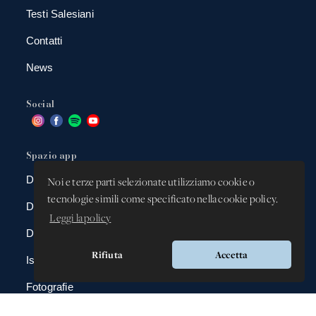
Testi Salesiani
Contatti
News
Social
Spazio app
DBAnima
Noi e terze parti selezionate utilizziamo cookie o
tecnologie simili come specificato nella cookie policy.
DBContest
Leggi la policy
DBDrive
Rifiuta
Accetta
Iscrizioni
Fotografie
Gadgets