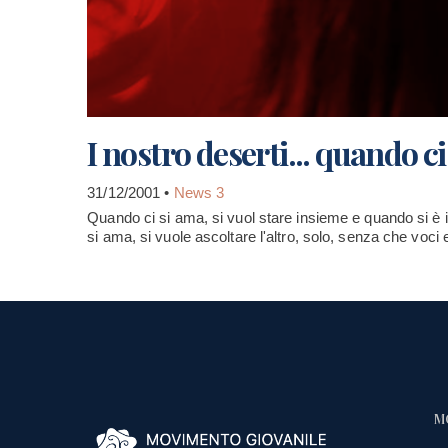
I nostro deserti... quando ci
31/12/2001 •
News 3
Quando ci si ama, si vuol stare insieme e quando si è 
si ama, si vuole ascoltare l'altro, solo, senza che voci
M