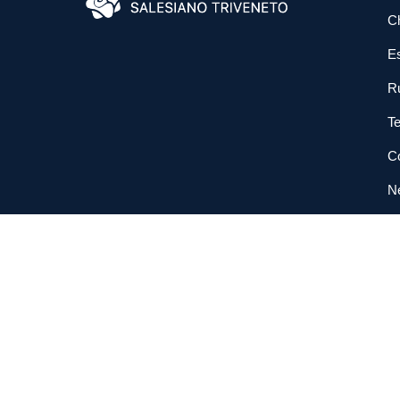
C
E
R
Te
Co
N
So