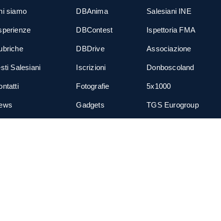
hi siamo
DBAnima
Salesiani INE
sperienze
DBContest
Ispettoria FMA
ubriche
DBDrive
Associazione
sti Salesiani
Iscrizioni
Donboscoland
ntatti
Fotografie
5x1000
ews
Gadgets
TGS Eurogroup
cial