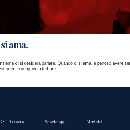
 si ama.
insieme ci si desidera parlare. Quando ci si ama, è penoso avere se
 estranee ci vengano a turbare.
GS Triveneto
Spazio app
Altri siti