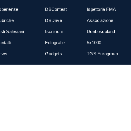
sperienze
DBContest
Ispettoria FMA
ubriche
DBDrive
Associazione
sti Salesiani
Iscrizioni
Donboscoland
ntatti
Fotografie
5x1000
ews
Gadgets
TGS Eurogroup
cial