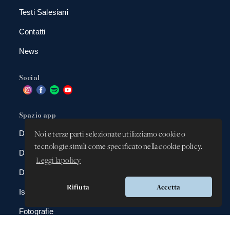
Testi Salesiani
Contatti
News
Social
Spazio app
DBAnima
Noi e terze parti selezionate utilizziamo cookie o
tecnologie simili come specificato nella cookie policy.
DBContest
Leggi la policy
DBDrive
Rifiuta
Accetta
Iscrizioni
Fotografie