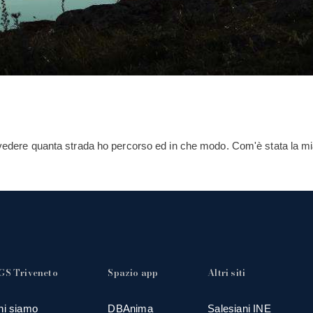
 a vedere quanta strada ho percorso ed in che modo. Com'è stata la 
GS Triveneto
Spazio app
Altri siti
hi siamo
DBAnima
Salesiani INE