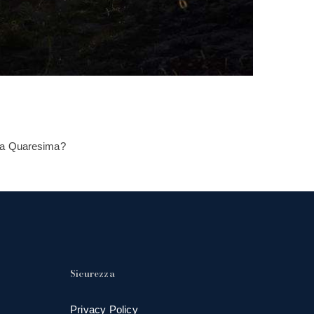
mia Quaresima?
Sicurezza
Privacy Policy