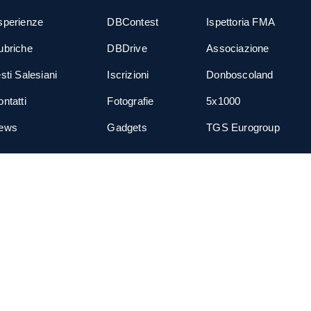
sperienze
DBContest
Ispettoria FMA
ubriche
DBDrive
Associazione
sti Salesiani
Iscrizioni
Donboscoland
ntatti
Fotografie
5x1000
ews
Gadgets
TGS Eurogroup
cial