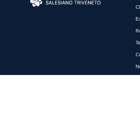
C
E
R
Te
Co
N
So