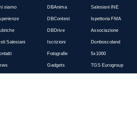
hi siamo
DBAnima
Salesiani INE
sperienze
DBContest
Ispettoria FMA
ubriche
DBDrive
Associazione
sti Salesiani
Iscrizioni
Donboscoland
ntatti
Fotografie
5x1000
ews
Gadgets
TGS Eurogroup
cial