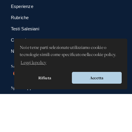
Esperienze
Rubriche
Testi Salesiani
Contatti
Noi e terze parti selezionate utilizziamo cookie o
News
tecnologie simili come specificato nella cookie policy.
Leggi la policy
Social
Rifiuta
Accetta
Spazio app
DBAnima
DBContest
DBDrive
Iscrizioni