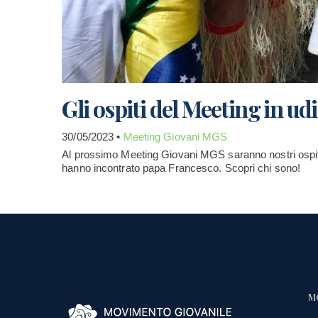
Gli ospiti del Meeting in ud
30/05/2023 •
Meeting Giovani MGS
Al prossimo Meeting Giovani MGS saranno nostri ospiti 
hanno incontrato papa Francesco. Scopri chi sono!
M