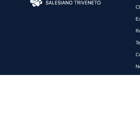
C
E
R
Te
Co
N
So