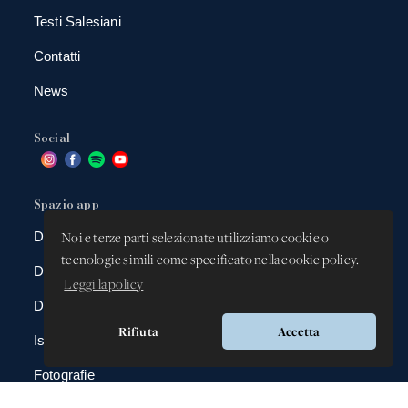
Testi Salesiani
Contatti
News
Social
Spazio app
DBAnima
Noi e terze parti selezionate utilizziamo cookie o
tecnologie simili come specificato nella cookie policy.
DBContest
Leggi la policy
DBDrive
Rifiuta
Accetta
Iscrizioni
Fotografie