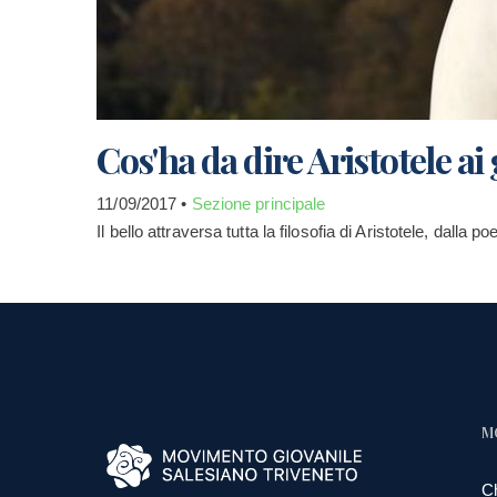
Cos'ha da dire Aristotele ai
11/09/2017 •
Sezione principale
Il bello attraversa tutta la filosofia di Aristotele, dalla p
M
C