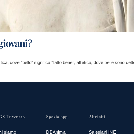
 giovani?
oetica, dove "bello" significa "fatto bene", all'etica, dove belle sono dette
GS Triveneto
Spazio app
Altri siti
hi siamo
DBAnima
Salesiani INE