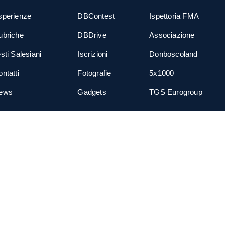
sperienze
DBContest
Ispettoria FMA
ubriche
DBDrive
Associazione
sti Salesiani
Iscrizioni
Donboscoland
ntatti
Fotografie
5x1000
ews
Gadgets
TGS Eurogroup
cial