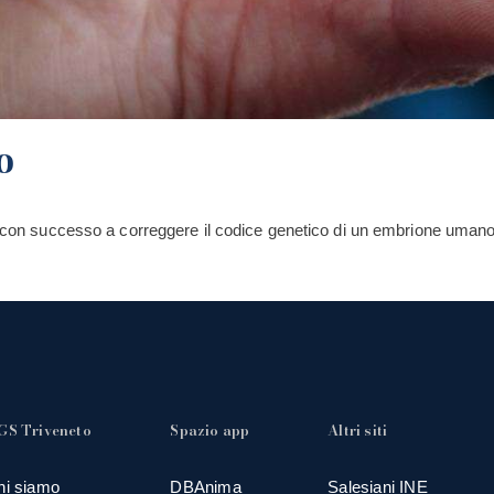
o
to con successo a correggere il codice genetico di un embrione umano
GS Triveneto
Spazio app
Altri siti
hi siamo
DBAnima
Salesiani INE