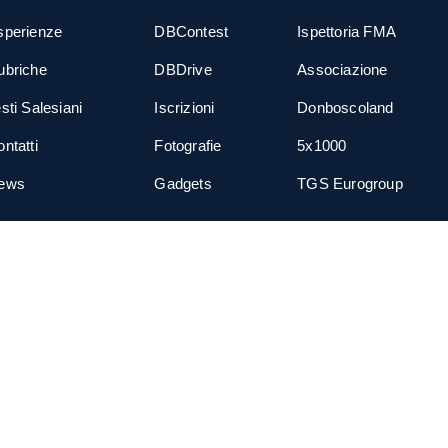
sperienze
DBContest
Ispettoria FMA
ubriche
DBDrive
Associazione
sti Salesiani
Iscrizioni
Donboscoland
ntatti
Fotografie
5x1000
ews
Gadgets
TGS Eurogroup
cial