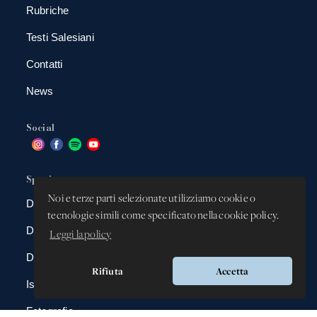
Rubriche
Testi Salesiani
Contatti
News
Social
Spazio app
Noi e terze parti selezionate utilizziamo cookie o
DBAnima
tecnologie simili come specificato nella cookie policy.
DBContest
Leggi la policy
DBDrive
Rifiuta
Accetta
Iscrizioni
Fotografie