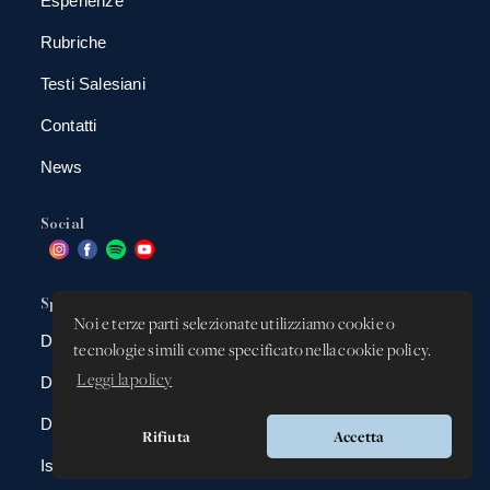
Esperienze
Rubriche
Testi Salesiani
Contatti
News
Social
Spazio app
Noi e terze parti selezionate utilizziamo cookie o
DBAnima
tecnologie simili come specificato nella cookie policy.
Leggi la policy
DBContest
DBDrive
Rifiuta
Accetta
Iscrizioni