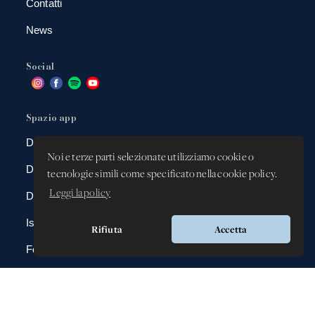
Contatti
News
Social
Spazio app
DBAnima
Noi e terze parti selezionate utilizziamo cookie o
DBContest
tecnologie simili come specificato nella cookie policy.
Leggi la policy
DBDrive
Iscrizioni
Rifiuta
Accetta
Fotografie
Gadgets