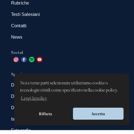
Rubriche
Testi Salesiani
Contatti
News
Social
Spazio app
Noi e terze parti selezionate utilizziamo cookie o
DBAnima
tecnologie simili come specificato nella cookie policy.
DBContest
Leggi la policy
DBDrive
Rifiuta
Accetta
Iscrizioni
Fotografie