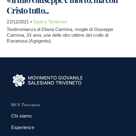
Cristo tutto...
22/12/2021 •
Santi e Testimoni
Testimonianza di Eliana Carmina, moglie di Giuseppe
Carmina, 33 anni, una delle otto vittime del crollo di
Ravanusa (Agrigento).
MGS Triveneto
Chi siamo
Esperienze