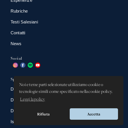
Esperienze
Rubriche
Testi Salesiani
Contatti
News
Social
Spazio app
Noi e terze parti selezionate utilizziamo cookie o
DBAnima
tecnologie simili come specificato nella cookie policy.
Leggi la policy
DBContest
DBDrive
Rifiuta
Accetta
Iscrizioni