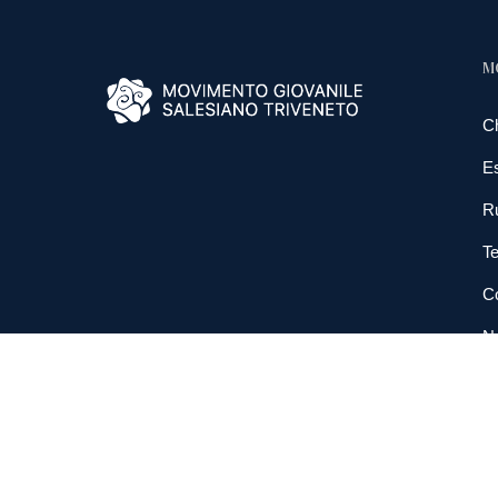
M
C
E
R
Te
Co
N
So