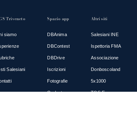
GS Triveneto
Spazio app
Altri siti
hi siamo
DBAnima
Salesiani INE
sperienze
DBContest
Ispettoria FMA
ubriche
DBDrive
Associazione
sti Salesiani
Iscrizioni
Donboscoland
ntatti
Fotografie
5x1000
ews
Gadgets
TGS Eurogroup
cial