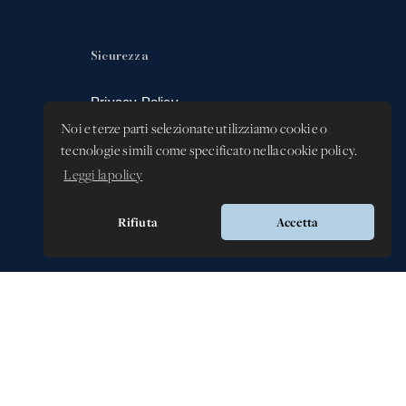
Sicurezza
Privacy Policy
Whistleblowing -
Noi e terze parti selezionate utilizziamo cookie o
Segnalazione illeciti
tecnologie simili come specificato nella cookie policy.
Leggi la policy
Rifiuta
Accetta