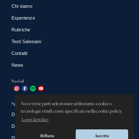
Chi siamo
Esperienze
Rubriche
Testi Salesiani
Contatti
News
Social
Spazio app
Noi e terze parti selezionate utilizziamo cookie o
tecnologie simili come specificato nella cookie policy.
DBAnima
Leggi la policy
DBContest
Rifiuta
Accetta
DBDrive