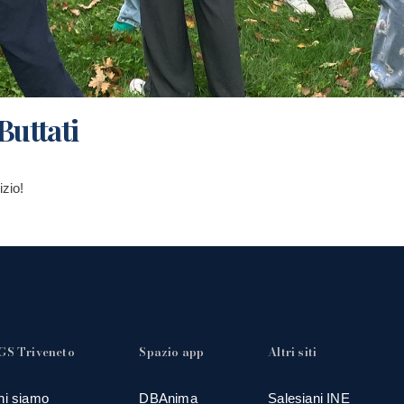
Buttati
izio!
GS Triveneto
Spazio app
Altri siti
hi siamo
DBAnima
Salesiani INE