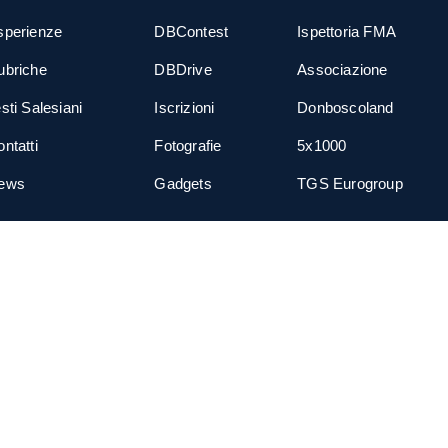
sperienze
DBContest
Ispettoria FMA
ubriche
DBDrive
Associazione
sti Salesiani
Iscrizioni
Donboscoland
ntatti
Fotografie
5x1000
ews
Gadgets
TGS Eurogroup
cial