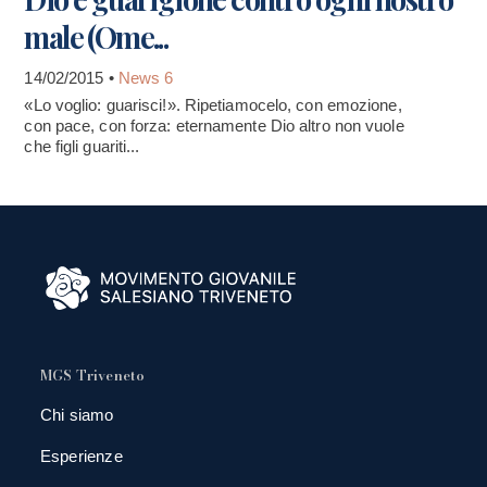
male (Ome...
14/02/2015 •
News 6
«Lo voglio: guarisci!». Ripetiamocelo, con emozione,
con pace, con forza: eternamente Dio altro non vuole
che figli guariti...
MGS Triveneto
Chi siamo
Esperienze