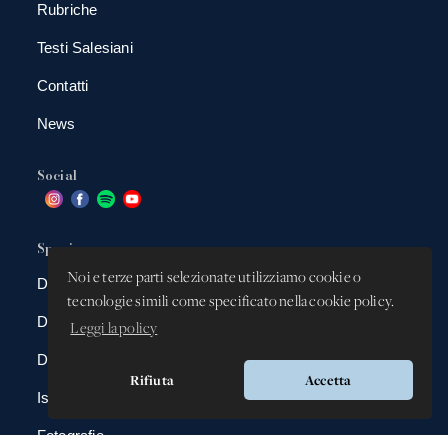
Rubriche
Testi Salesiani
Contatti
News
Social
Spazio app
Noi e terze parti selezionate utilizziamo cookie o
DBAnima
tecnologie simili come specificato nella cookie policy.
DBContest
Leggi la policy
DBDrive
Rifiuta
Accetta
Iscrizioni
Fotografie