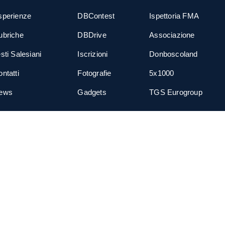
sperienze
DBContest
Ispettoria FMA
ubriche
DBDrive
Associazione
sti Salesiani
Iscrizioni
Donboscoland
ntatti
Fotografie
5x1000
ews
Gadgets
TGS Eurogroup
cial