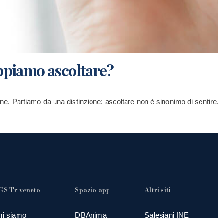
ppiamo ascoltare?
zione. Partiamo da una distinzione: ascoltare non è sinonimo di sentire.
GS Triveneto
Spazio app
Altri siti
hi siamo
DBAnima
Salesiani INE