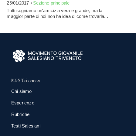
25/01/2017 •
Sezione principale
Tutti sogniamo un'amicizia vera e grande, ma la
maggior parte di noi non ha idea di come trovarla...
MGS Triveneto
Chi siamo
Esperienze
Rubriche
Testi Salesiani