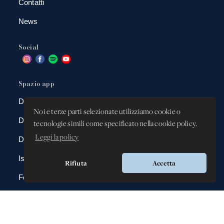
Contatti
News
Social
Spazio app
DBAnima
Noi e terze parti selezionate utilizziamo cookie o
DBContest
tecnologie simili come specificato nella cookie policy.
Leggi la policy
DBDrive
Iscrizioni
Rifiuta
Accetta
Fotografie
Gadgets