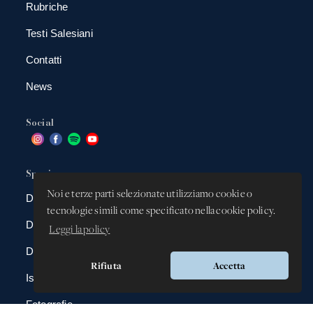
Rubriche
Testi Salesiani
Contatti
News
Social
Spazio app
Noi e terze parti selezionate utilizziamo cookie o
DBAnima
tecnologie simili come specificato nella cookie policy.
DBContest
Leggi la policy
DBDrive
Rifiuta
Accetta
Iscrizioni
Fotografie