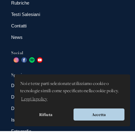
Rubriche
Testi Salesiani
Contatti
News
Social
Spazio app
Noi e terze parti selezionate utilizziamo cookie o
DBAnima
tecnologie simili come specificato nella cookie policy.
DBContest
Leggi la policy
DBDrive
Rifiuta
Accetta
Iscrizioni
Fotografie