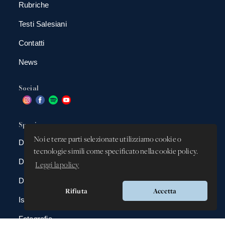
Rubriche
Testi Salesiani
Contatti
News
Social
Spazio app
Noi e terze parti selezionate utilizziamo cookie o
DBAnima
tecnologie simili come specificato nella cookie policy.
DBContest
Leggi la policy
DBDrive
Rifiuta
Accetta
Iscrizioni
Fotografie