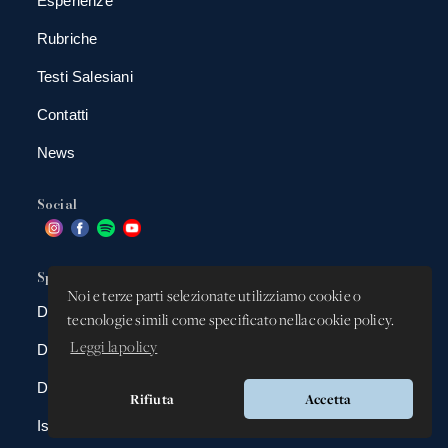
Esperienze
Rubriche
Testi Salesiani
Contatti
News
Social
Spazio app
Noi e terze parti selezionate utilizziamo cookie o
DBAnima
tecnologie simili come specificato nella cookie policy.
Leggi la policy
DBContest
DBDrive
Rifiuta
Accetta
Iscrizioni