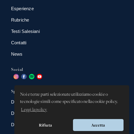
Esperienze
Rubriche
Testi Salesiani
Contatti
News
Social
Spazio app
Noi e terze parti selezionate utilizziamo cookie o
tecnologie simili come specificato nella cookie policy.
DBAnima
Leggi la policy
DBContest
DBDrive
Rifiuta
Accetta