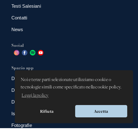
Testi Salesiani
Contatti
News
Social
Spazio app
DBAnima
Noi e terze parti selezionate utilizziamo cookie o
tecnologie simili come specificato nella cookie policy.
DBContest
Leggi la policy
DBDrive
Rifiuta
Accetta
Iscrizioni
Fotografie
Gadgets