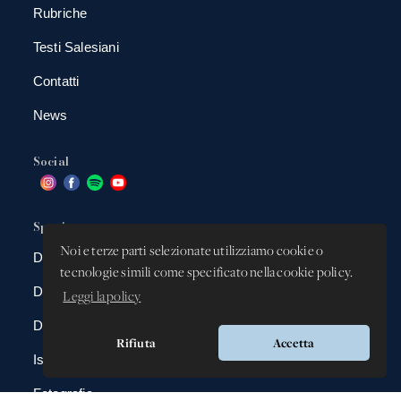
Rubriche
Testi Salesiani
Contatti
News
Social
Spazio app
Noi e terze parti selezionate utilizziamo cookie o
DBAnima
tecnologie simili come specificato nella cookie policy.
DBContest
Leggi la policy
DBDrive
Rifiuta
Accetta
Iscrizioni
Fotografie