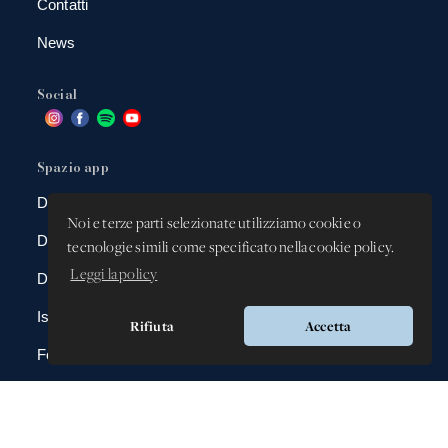
Contatti
News
Social
Spazio app
DBAnima
Noi e terze parti selezionate utilizziamo cookie o
DBContest
tecnologie simili come specificato nella cookie policy.
Leggi la policy
DBDrive
Iscrizioni
Rifiuta
Accetta
Fotografie
Gadgets